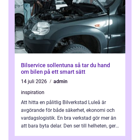
Bilservice sollentuna så tar du hand
om bilen på ett smart sätt
14 juli 2026
admin
inspiration
Att hitta en pålitlig Bilverkstad Luleå är
avgörande för både säkerhet, ekonomi och
vardagslogistik. En bra verkstad gör mer än
att bara byta delar. Den ser till helheten, ger
tydliga råd och hjälper ...