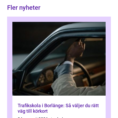
Fler nyheter
Trafikskola i Borlänge: Så väljer du rätt
väg till körkort