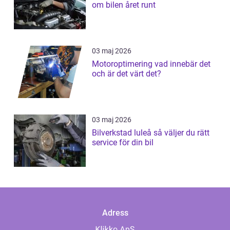
om bilen året runt
03 maj 2026
Motoroptimering vad innebär det
och är det värt det?
03 maj 2026
Bilverkstad luleå så väljer du rätt
service för din bil
Adress