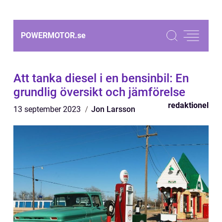
POWERMOTOR.
se
Att tanka diesel i en bensinbil: En
grundlig översikt och jämförelse
redaktionel
13 september 2023
Jon Larsson