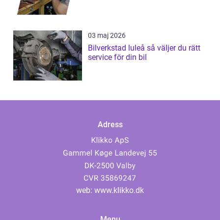
03 maj 2026
Bilverkstad luleå så väljer du rätt
service för din bil
Adress
web:
www.klikko.dk
Menu