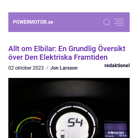
POWERMOTOR.
se
Allt om Elbilar: En Grundlig Översikt
över Den Elektriska Framtiden
redaktionel
02 oktober 2023
Jon Larsson