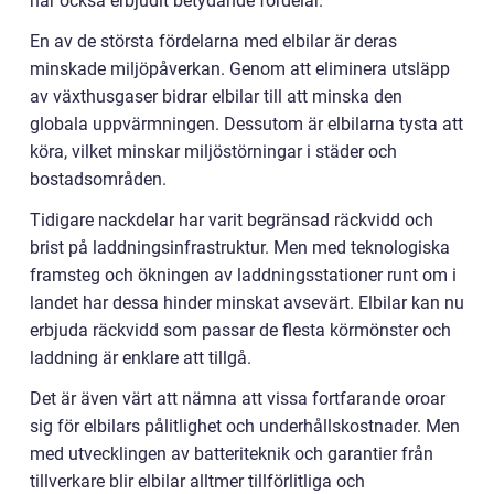
har också erbjudit betydande fördelar.
En av de största fördelarna med elbilar är deras
minskade miljöpåverkan. Genom att eliminera utsläpp
av växthusgaser bidrar elbilar till att minska den
globala uppvärmningen. Dessutom är elbilarna tysta att
köra, vilket minskar miljöstörningar i städer och
bostadsområden.
Tidigare nackdelar har varit begränsad räckvidd och
brist på laddningsinfrastruktur. Men med teknologiska
framsteg och ökningen av laddningsstationer runt om i
landet har dessa hinder minskat avsevärt. Elbilar kan nu
erbjuda räckvidd som passar de flesta körmönster och
laddning är enklare att tillgå.
Det är även värt att nämna att vissa fortfarande oroar
sig för elbilars pålitlighet och underhållskostnader. Men
med utvecklingen av batteriteknik och garantier från
tillverkare blir elbilar alltmer tillförlitliga och