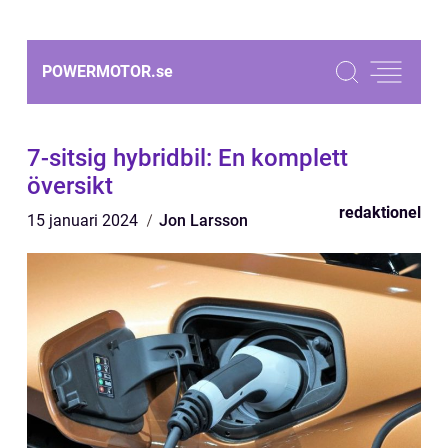
POWERMOTOR.
se
7-sitsig hybridbil: En komplett
översikt
redaktionel
15 januari 2024
Jon Larsson