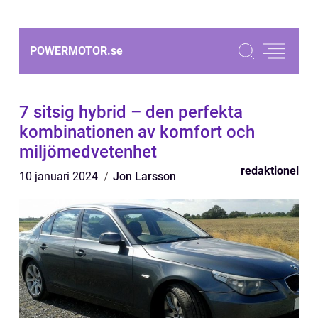
POWERMOTOR.
se
7 sitsig hybrid – den perfekta
kombinationen av komfort och
miljömedvetenhet
redaktionel
10 januari 2024
Jon Larsson