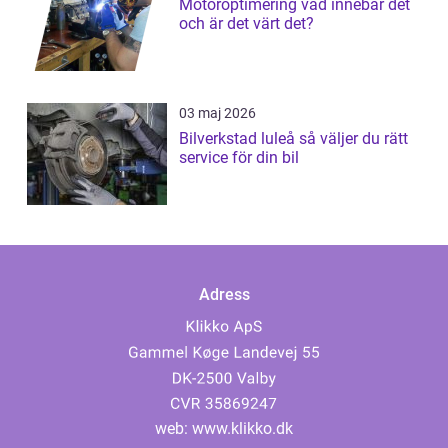
Motoroptimering vad innebär det
och är det värt det?
03 maj 2026
Bilverkstad luleå så väljer du rätt
service för din bil
Adress
web:
www.klikko.dk